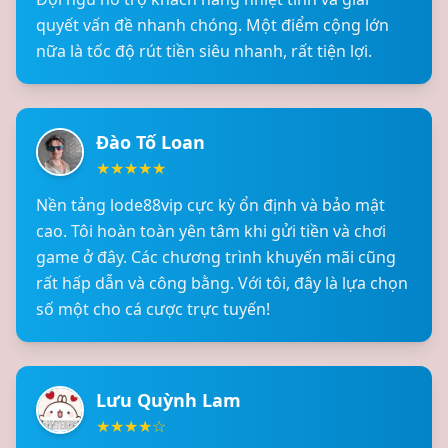
quyết vấn đề nhanh chóng. Một điểm cộng lớn
nữa là tốc độ rút tiền siêu nhanh, rất tiện lợi.
Đào Tố Loan
★
★
★
★
★
Nền tảng lode88vip cực kỳ ổn định và bảo mật
cao. Tôi hoàn toàn yên tâm khi gửi tiền và chơi
game ở đây. Các chương trình khuyến mãi cũng
rất hấp dẫn và công bằng. Với tôi, đây là lựa chọn
số một cho cá cược trực tuyến!
Lưu Quỳnh Lam
★
★
★
★
☆