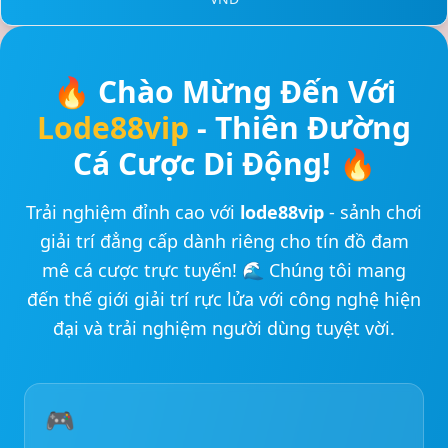
🔥 Chào Mừng Đến Với
Lode88vip
- Thiên Đường
Cá Cược Di Động! 🔥
Trải nghiệm đỉnh cao với
lode88vip
- sảnh chơi
giải trí đẳng cấp dành riêng cho tín đồ đam
mê cá cược trực tuyến! 🌊 Chúng tôi mang
đến thế giới giải trí rực lửa với công nghệ hiện
đại và trải nghiệm người dùng tuyệt vời.
🎮