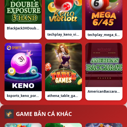
BlackJack3HDoubleExposure_d
techplay_keno_vietlot_portrait
techplay_mega_645_portrait
AmericanBaccarat_d
athena_table_games_portrait
ksports_keno_portrait
GAME BẮN CÁ KHÁC