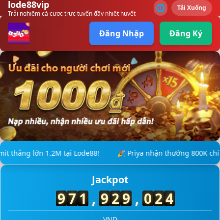
lode88vip
🌐
Tải Xuống
Trải nghiệm cá cược trực tuyến đầy nhiệt huyết
Đăng Nhập
Đăng Ký
hận thưởng 800K chỉ trong 5 phút!
💥 Rajesh vừa thắng đậm 2
Jackpot
9
7
1
,
8
8
0
,
0
7
1
VND