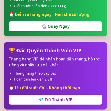
Giải thưởng lên đến 8.888.000₫
⏰ Diễn ra hàng ngày - Hạn chế số lượng
🎡 Quay Ngay
🏆 Đặc Quyền Thành Viên VIP
Thăng hạng VIP để nhận hoàn tiền tháng, hỗ trợ
riêng và nhiều ưu đãi khác.
Thăng hạng theo cấp bậc
Hoàn tiền lên đến 2.8%
⏰ Ưu đãi suốt đời - Không thời hạn
💎 Trở Thành VIP