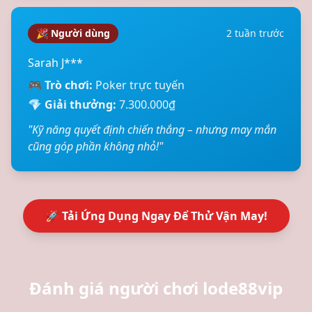
🎉 Người dùng
2 tuần trước
Sarah J***
🎮 Trò chơi:
Poker trực tuyến
💎 Giải thưởng:
7.300.000₫
"Kỹ năng quyết định chiến thắng – nhưng may mắn
cũng góp phần không nhỏ!"
🚀 Tải Ứng Dụng Ngay Để Thử Vận May!
Đánh giá người chơi lode88vip