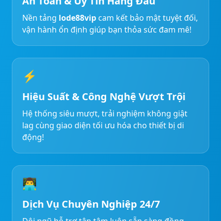
An Toàn & Uy Tín Hàng Đầu
Nền tảng
lode88vip
cam kết bảo mật tuyệt đối,
vận hành ổn định giúp bạn thỏa sức đam mê!
⚡
Hiệu Suất & Công Nghệ Vượt Trội
Hệ thống siêu mượt, trải nghiệm không giật
lag cùng giao diện tối ưu hóa cho thiết bị di
động!
👨‍💻
Dịch Vụ Chuyên Nghiệp 24/7
Đội ngũ hỗ trợ tận tâm luôn sẵn sàng đồng