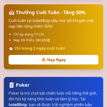
📅 Thưởng Cuối Tuần - Tăng 50%
Cuối tuần tại lode88vip siêu hot với khuyến mãi
nạp tiền tăng thêm 50%!
Chỉ áp dụng T7-CN
Nạp tối thiểu 500.000₫
⏰ Chỉ trong 2 ngày cuối tuần
🔥 Nạp Ngay
🃏 Poker
Poker là trò chơi bài chiến lược nổi tiếng thế giới,
đòi hỏi kỹ năng tính toán và tâm lý học. Tại
lode88vip
, bạn sẽ được trải nghiệm phiên bản