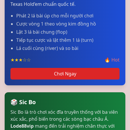
Texas Hold’em chuẩn quốc tế.
Phát 2 lá bài úp cho mỗi người chơi
Cược vòng 1 theo vòng kim đồng hồ
Lật 3 lá bài chung (flop)
Tiếp tục cược và lật thêm 1 lá (turn)
Lá cuối cùng (river) và so bài
★★★☆☆
🔥 Hot
Chơi Ngay
🎲 Sic Bo
Sic Bo là trò chơi xóc đĩa truyền thống với ba viên
xúc xắc, phổ biến trong các sòng bạc châu Á.
Lode88vip
mang đến trải nghiệm chân thực với