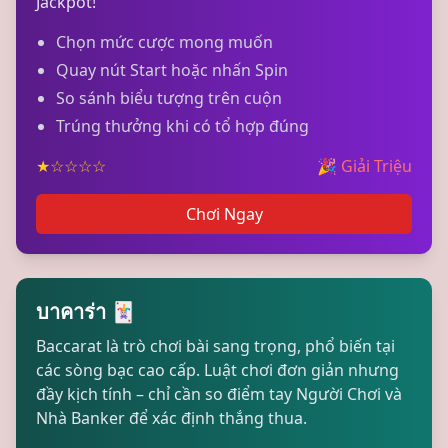
Jackpot!
Chọn mức cược mong muốn
Quay nút Start hoặc nhấn Spin
So sánh biểu tượng trên cuộn
Trúng thưởng khi có tổ hợp đúng
★☆☆☆☆
🎉 Giải Triệu
Chơi Ngay
บาคาร่า 🃏
Baccarat là trò chơi bài sang trọng, phổ biến tại
các sòng bạc cao cấp. Luật chơi đơn giản nhưng
đầy kịch tính – chỉ cần so điểm tay Người Chơi và
Nhà Banker để xác định thắng thua.