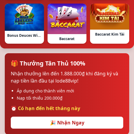
Baccarat Kim Tài
Bonus Deuces Wild 10 Hand
Baccarat
🎁 Thưởng Tân Thủ 100%
Nhận thưởng lên đến 1.888.000₫ khi đăng ký và
nạp tiền lần đầu tại lode88vip!
Áp dụng cho thành viên mới
Nạp tối thiểu 200.000₫
⏰ Có hạn đến hết tháng này
🎉 Nhận Ngay