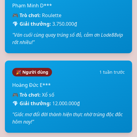
Phạm Minh D***
🎮 Trò chơi:
Roulette
💎 Giải thưởng:
3.750.000₫
"Ván cuối cùng quay trúng số đỏ, cảm ơn Lode88vip
rất nhiều!"
🎉 Người dùng
1 tuần trước
Hoàng Đức E***
🎮 Trò chơi:
Xổ số
💎 Giải thưởng:
12.000.000₫
"Giấc mơ đổi đời thành hiện thực nhờ trúng độc đắc
hôm nay!"