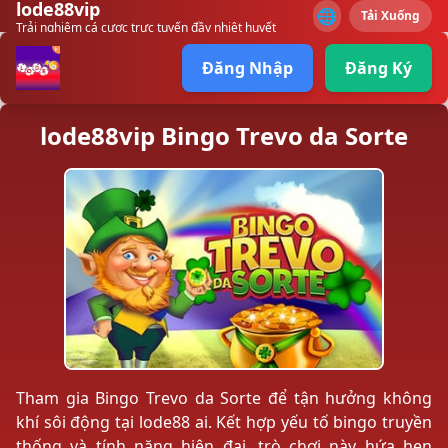
lode88vip
🌐
Tải Xuống
Trải nghiệm cá cược trực tuyến đầy nhiệt huyết
Đăng Nhập
Đăng Ký
lode88vip Bingo Trevo da Sorte
Tham gia Bingo Trevo da Sorte để tận hưởng không
khí sôi động tại lode88 ai. Kết hợp yếu tố bingo truyền
thống và tính năng hiện đại, trò chơi này hứa hẹn