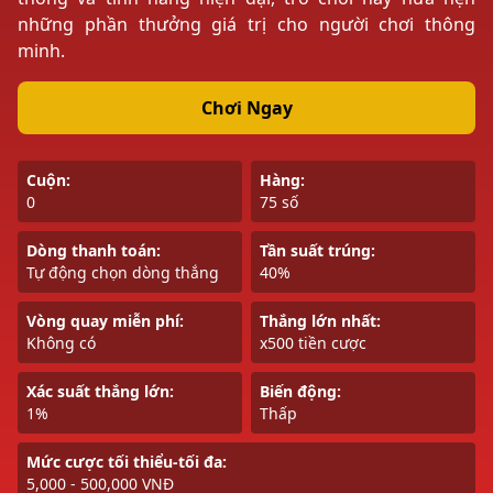
những phần thưởng giá trị cho người chơi thông
minh.
Chơi Ngay
Cuộn:
Hàng:
0
75 số
Dòng thanh toán:
Tần suất trúng:
Tự động chọn dòng thắng
40%
Vòng quay miễn phí:
Thắng lớn nhất:
Không có
x500 tiền cược
Xác suất thắng lớn:
Biến động:
1%
Thấp
Mức cược tối thiểu-tối đa:
5,000 - 500,000 VNĐ