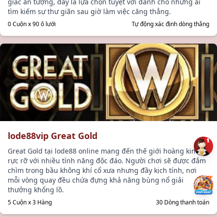
giác ấn tượng, đây là lựa chọn tuyệt vời dành cho những ai
tìm kiếm sự thư giãn sau giờ làm việc căng thẳng.
0 Cuộn x 90 ô lưới
Tự động xác định dòng thắng
lode88vip Great Gold
Great Gold tại lode88 online mang đến thế giới hoàng kim
rực rỡ với nhiều tính năng độc đáo. Người chơi sẽ được đắm
chìm trong bầu không khí cổ xưa nhưng đầy kịch tính, nơi
mỗi vòng quay đều chứa đựng khả năng bùng nổ giải
thưởng khổng lồ.
5 Cuộn x 3 Hàng
30 Dòng thanh toán