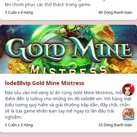
khi chinh phục các thử thách trong game.
5 Cuộn x 4 Hàng
40 Dòng thanh toán
lode88vip Gold Mine Mistress
Đào sâu vào mỏ vàng bí ẩn cùng Gold Mine Mistress, một
điểm đến lý tưởng cho những tín đồ lode88 vin. Với hàng loạt
biểu tượng quý hiếm và giải thưởng hấp dẫn, đây chắc chắn
sẽ là tựa game khiến bạn say mê ngay từ lần đầu trải
nghiệm.
5 Cuộn x 3 Hàng
25 Dòng thanh toán